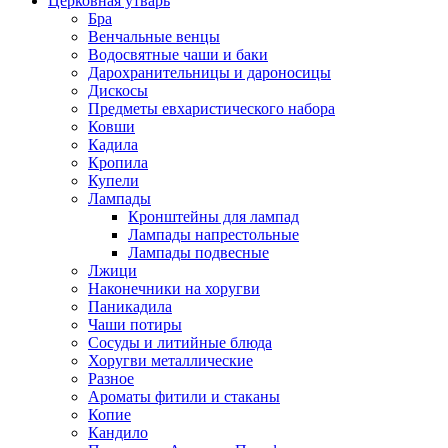
Церковная утварь
Бра
Венчальные венцы
Водосвятные чаши и баки
Дарохранительницы и дароносицы
Дискосы
Предметы евхаристического набора
Ковши
Кадила
Кропила
Купели
Лампады
Кронштейны для лампад
Лампады напрестольные
Лампады подвесные
Лжици
Наконечники на хоругви
Паникадила
Чаши потиры
Сосуды и литийные блюда
Хоругви металлические
Разное
Ароматы фитили и стаканы
Копие
Кандило