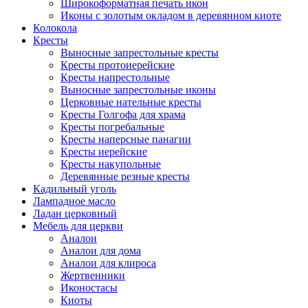
Широкоформатная печать икон
Иконы с золотым окладом в деревянном киоте
Колокола
Кресты
Выносные запрестольные кресты
Кресты протоиерейские
Кресты напрестольные
Выносные запрестольные иконы
Церковные нательные кресты
Кресты Голгофа для храма
Кресты погребальные
Кресты наперсные панагии
Кресты иерейские
Кресты накупольные
Деревянные резные кресты
Кадильный уголь
Лампадное масло
Ладан церковный
Мебель для церкви
Аналои
Аналои для дома
Аналои для клироса
Жертвенники
Иконостасы
Киоты