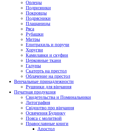
Орлецы
Подризники
Покровцы
Подрясники
Плащаницы
Ряса
Рубашки
Митры
Епитрахиль и поручи
Хоругви
Камилавки и скуфии
Церковные ткани
Галуны
Скатерть на престол
Облачение на престол
Венчальные принадлежности
Рушники для вінчання
Печатная продукция
Свидетельства и Поминальники
Литография
Свідоцтво про вінчання
Освячення Будинку
Пояса с молитвой
Православные книги
Апостол