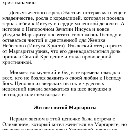
христианамию
Дочь языческого жреца Эдессия потеряв мать еще в
младенчестве, росла с кормилицей, которая и посеяла
зерна любви к Иисусу в сердце маленькой девочки. А
история о Непорочном Зачатии Иисуса и вовсе
убедила Маргариту посвятить свою жизнь Господу и
оставаться чистой и девственной для Жениха
Небесного (Иисуса Христа). Языческий отец отрекся
от Маргариты узнав, что его двенадцатилетняя дочь
приняла Святой Крещение и стала прововерной
христианкой.
Множество мучений и бед в те времена ожидало
всех, кто не боялся заявить о своей любви к Господу
Богу. Цепочка из зверских пыток и чудесных
исцелений начала замыкаться на шее девушки в
пятнадцатилетнем возрасте.
Житие святой Маргариты
Первым звеном в этой цепочке была встреча с
Олимврием, который хотел жениться на Маргарите, но
улышав о исповедании веры Христовой, решил не