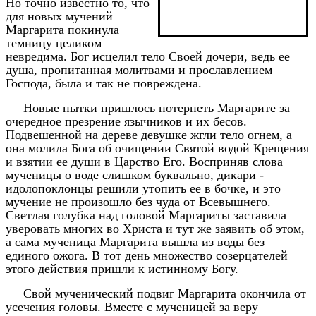
Но точно известно то, что
для новых мучений
Маргарита покинула
темницу целиком
невредима. Бог исцелил тело Своей дочери, ведь ее
душа, пропитанная молитвами и прославлением
Господа, была и так не повреждена.
Новые пытки пришлось потерпеть Маргарите за
очередное презрение язычников и их бесов.
Подвешенной на дереве девушке жгли тело огнем, а
она молила Бога об очищении Святой водой Крещения
и взятии ее души в Царство Его. Восприняв слова
мученицы о воде слишком буквально, дикари -
идолопоклонцы решили утопить ее в бочке, и это
мучение не произошло без чуда от Всевышнего.
Светлая голубка над головой Маргариты заставила
уверовать многих во Христа и тут же заявить об этом,
а сама мученица Маргарита вышла из воды без
единого ожога. В тот день множество созерцателей
этого действия пришли к истинному Богу.
Свой мученический подвиг Маргарита окончила от
усечения головы. Вместе с мученицей за веру