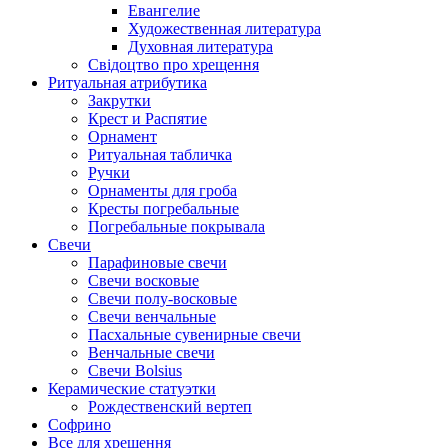
Евангелие
Художественная литература
Духовная литература
Свідоцтво про хрещення
Ритуальная атрибутика
Закрутки
Крест и Распятие
Орнамент
Ритуальная табличка
Ручки
Орнаменты для гроба
Кресты погребальные
Погребальные покрывала
Свечи
Парафиновые свечи
Свечи восковые
Свечи полу-восковые
Свечи венчальные
Пасхальные сувенирные свечи
Венчальные свечи
Свечи Bolsius
Керамические статуэтки
Рождественский вертеп
Софрино
Все для хрещення