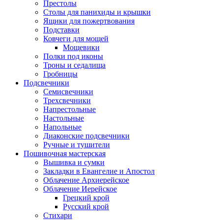
Престолы
Столы для панихиды и крышки
Ящики для пожертвования
Подставки
Ковчеги для мощей
Мощевики
Полки под иконы
Троны и седалища
Гробницы
Подсвечники
Семисвечники
Трехсвечники
Напрестольные
Настольные
Напольные
Диаконские подсвечники
Ручные и тушители
Пошивочная мастерская
Вышивка и сумки
Закладки в Евангелие и Апостол
Облачение Архиерейское
Облачение Иерейское
Грецкий крой
Русский крой
Стихари