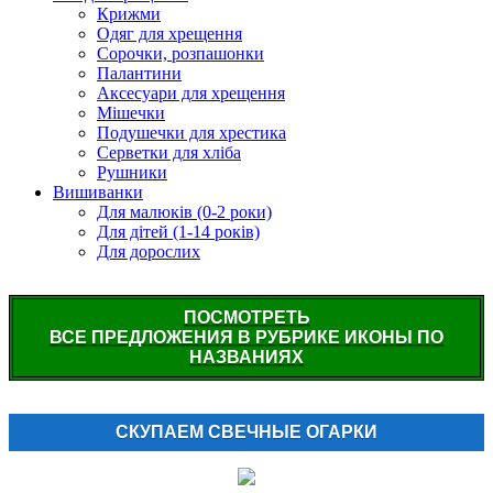
Крижми
Одяг для хрещення
Сорочки, розпашонки
Палантини
Аксесуари для хрещення
Мішечки
Подушечки для хрестика
Серветки для хліба
Рушники
Вишиванки
Для малюків (0-2 роки)
Для дітей (1-14 років)
Для дорослих
ПОСМОТРЕТЬ
ВСЕ ПРЕДЛОЖЕНИЯ В РУБРИКЕ ИКОНЫ ПО
НАЗВАНИЯХ
СКУПАЕМ СВЕЧНЫЕ ОГАРКИ