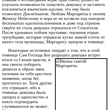
упускать возможности помучить девушку и заставить
поклониться языческим идолам, это ему было
позволено Доклетианом. Любовь Маргариты к своему
Жениху Небесному и вера ее не иссякли под напором
беснуватых идолопоклонников и даже под страхом
смерти не стала девушка отрекаться от Спасителя.
После кровавых побоев прутьями, терзания отрыи
трезубцами, которые отрывали куски живой плоти от
юного тела мученицы, Маргариту заперли в темнице.
Некоторые источники твердят о том, что в этой
темнице Сам Господь Бог разрешил девушке встрет
иться со Своим врагом, и
она смогла побороть
диавола в образе змея,
положив на себя крестное
знамение, когда бес
проглотил ее. Хотя другие
это отрицают, ибо в
темнице девушка была
заперта в одиночестве и
никто подтвердить
случившегося не может.