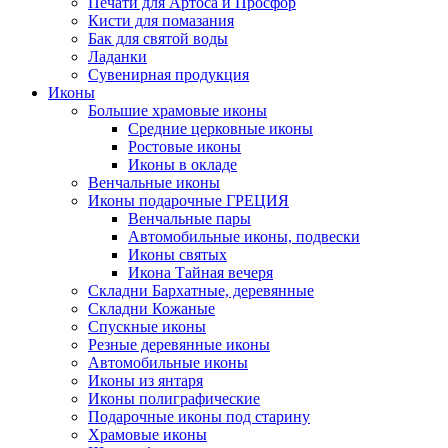
Печати для Артоса и Просфор
Кисти для помазания
Бак для святой воды
Ладанки
Сувенирная продукция
Иконы
Большие храмовые иконы
Средние церковные иконы
Ростовые иконы
Иконы в окладе
Венчальные иконы
Иконы подарочные ГРЕЦИЯ
Венчальные пары
Автомобильные иконы, подвески
Иконы святых
Икона Тайная вечеря
Складни Бархатные, деревянные
Складни Кожаные
Спускные иконы
Резные деревянные иконы
Автомобильные иконы
Иконы из янтаря
Иконы полиграфические
Подарочные иконы под старину
Храмовые иконы