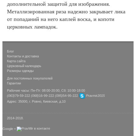
дополнительной защитой для изображения.
Металлизированная риза надежно закрывает лика
от попаданий на него каплей воска, и копоти
церковных лампадок.
Блог
Контакты и доставка
Карта сайта
Церковный календарь
Размеры одежды
Для постоянных покупателей
Гарантии
Рабочие часы: Пн-Пт: 08:00-20:00, Сб: 10:00-18:00
(063)
79-59-222
(068)
16-99-222
(095)
54-95-222
Pravmir2015
Адрес: 35000, г. Ровно, Киевская, д.10
2014-2018.
Google +