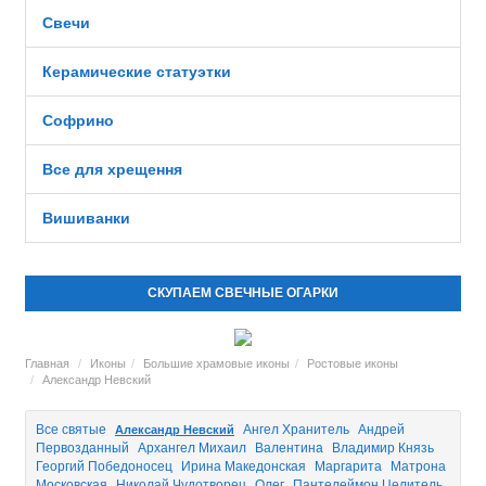
Свечи
Керамические статуэтки
Софрино
Все для хрещення
Вишиванки
СКУПАЕМ СВЕЧНЫЕ ОГАРКИ
Главная
Иконы
Большие храмовые иконы
Ростовые иконы
Александр Невский
Все святые
Ангел Хранитель
Андрей
Александр Невский
Первозданный
Архангел Михаил
Валентина
Владимир Князь
Георгий Победоносец
Ирина Македонская
Маргарита
Матрона
Московская
Николай Чудотворец
Олег
Пантелеймон Целитель