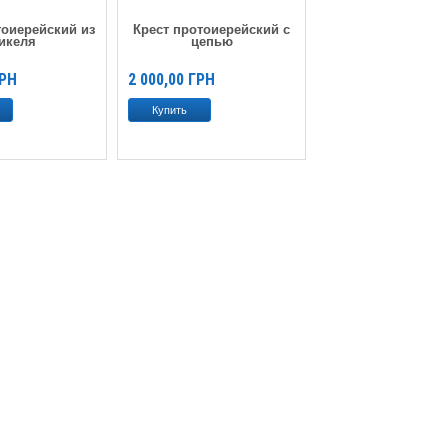
тоиерейский из
Крест протоиерейский с
икеля
цепью
РН
2 000,00
ГРН