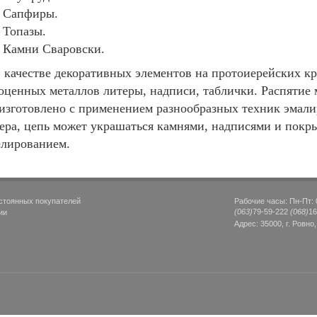
Сапфиры.
Топазы.
Камни Сваровски.
 качестве декоративных элементов на протоиерейских кр
оценных металлов литеры, надписи, таблички. Распятие 
изготовлено с применением разнообразных техник эмали
ера, цепь может украшаться камнями, надписями и покр
лированием.
стоянных покупателей
Рабочие часы: Пн-Пт: 0
(063)
79-59-222
(068)
16
ии
Адрес: 35000, г. Ровно,