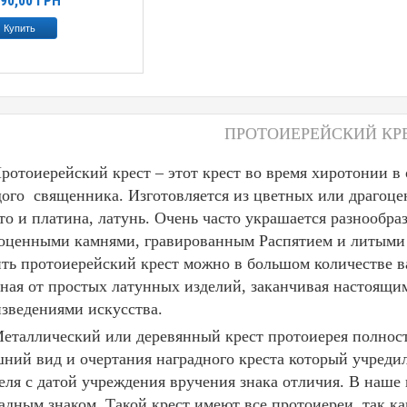
390,00
ГРН
ПРОТОИЕРЕЙСКИЙ КР
оиерейский крест – этот крест во время хиротонии в о
ого священника. Изготовляется из цветных или драгоцен
то и платина, латунь. Очень часто украшается разнообр
оценными камнями, гравированным Распятием и литыми
ть протоиерейский крест можно в большом количестве 
ная от простых латунных изделий, заканчивая настоящ
зведениями искусства.
еталлический или деревянный крест протоиерея полност
ний вид и очертания наградного креста который учредил
еля с датой учреждения вручения знака отличия. В наше 
адным знаком. Такой крест имеют все протоиереи, так к