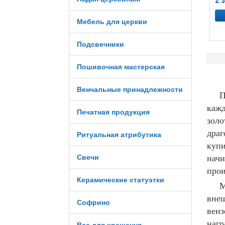
2 
Мебель для церкви
Подсвечники
Пошивочная мастерская
Венчальные принадлежности
Прот
кажд
Печатная продукция
золо
драг
Ритуальная атрибутика
купи
Свечи
начи
прои
Керамические статуэтки
М
внеш
Софрино
венз
нагр