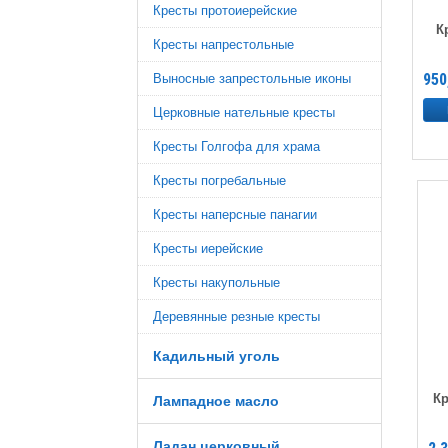
Кресты протоиерейские
К
Кресты напрестольные
950
Выносные запрестольные иконы
Церковные нательные кресты
Кресты Голгофа для храма
Кресты погребальные
Кресты наперсные панагии
Кресты иерейские
Кресты накупольные
Деревянные резные кресты
Кадильный уголь
Кр
Лампадное масло
Ладан церковный