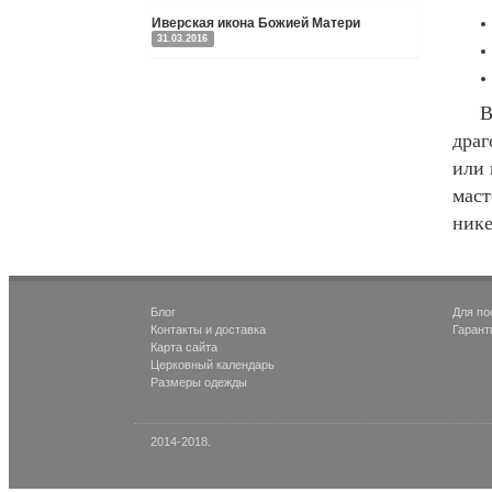
Иверская икона Божией Матери
31.03.2016
В
драг
или 
маст
нике
Блог
Для по
Контакты и доставка
Гарант
Карта сайта
Церковный календарь
Размеры одежды
2014-2018.