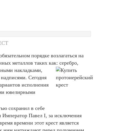
ЕСТ
бязательном порядке возлагаться на
ных металлов таких как: серебро,
азными
накладками,
 надписями. Сегодня
вариантов исполнения
ими ювелирными
ью сохранил в себе
 Император Павел I, за исключения
время времени этот крест является
ак ним награждают перед получением