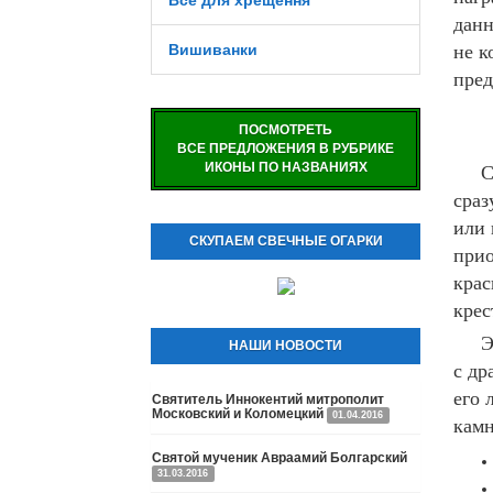
Все для хрещення
данн
Вишиванки
не к
пред
ПОСМОТРЕТЬ
ВСЕ ПРЕДЛОЖЕНИЯ В РУБРИКЕ
ИКОНЫ ПО НАЗВАНИЯХ
С
сраз
или 
СКУПАЕМ СВЕЧНЫЕ ОГАРКИ
прио
крас
крес
Э
НАШИ НОВОСТИ
с др
его 
Святитель Иннокентий митрополит
Московский и Коломецкий
01.04.2016
камн
Святой мученик Авраамий Болгарский
31.03.2016