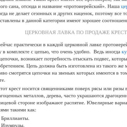
ого сана, отсюда и название «протоиерейский». Наша
це
огда не делает сезонных и других наценок, поэтому все 
ставлены в данной категории имеют хорошее соотношени
ЦЕРКОВНАЯ ЛАВКА ПО ПРОДАЖЕ КРЕСТ
ейчас практически в каждой церковной лавке протоиере
у в комплекте с цепью, что очень удобно. Ведь иногда
ку
цепочки, возникает потребность отыскать подвес, котор
бретением. Цепь должна быть изготовлена из такого же м
иво смотрятся цепочки на звеньях которых имеются в то
те.
тот крест носится священниками поверх рясы или ризы 
агоценных металлов, дерева, часто украшаются драгоце
лицевой стороне изображают распятие. Ювелирные вари
ями такими как:
Бриллианты.
Изумруды.