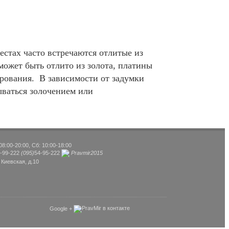
естах часто встречаются отлитые из
может быть отлито из золота, платины
рования. В зависимости от задумки
ываться золочением или
8:00-20:00, Сб: 10:00-18:00
-99-222
(095)
54-95-222
Pravmir2015
 Киевская, д.10
Google +