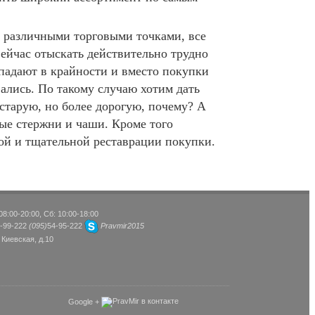
 различными торговыми точками, все
ейчас отыскать действительно трудно
падают в крайности и вместо покупки
ались. По такому случаю хотим дать
 старую, но более дорогую, почему? А
ые стержни и чаши. Кроме того
ной и тщательной реставрации покупки.
8:00-20:00, Сб: 10:00-18:00
-99-222
(095)
54-95-222
Pravmir2015
 Киевская, д.10
Google +