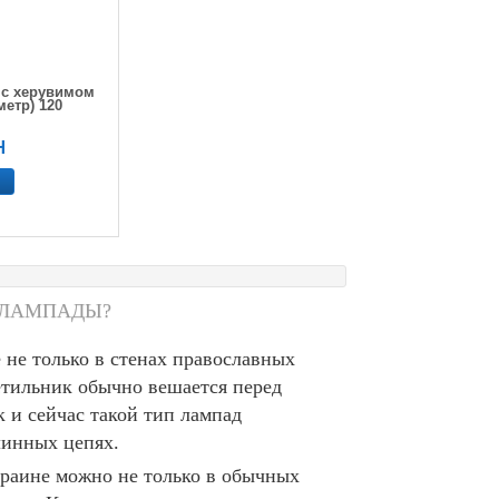
 с херувимом
метр) 120
Н
 ЛАМПАДЫ?
е только в стенах православных
етильник обычно вешается перед
к и сейчас такой тип лампад
линных цепях.
краине можно не только в обычных