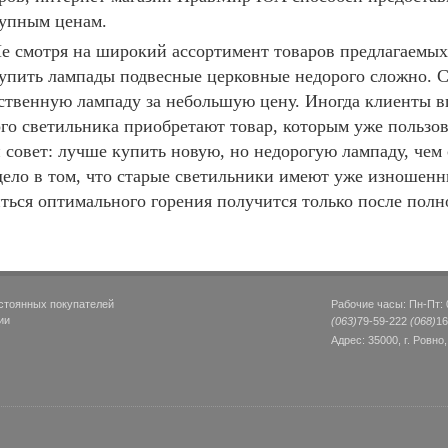
упным ценам.
е смотря на широкий ассортимент товаров предлагаемых
упить лампады подвесные церковные недорого сложно. С
ственную лампаду за небольшую цену. Иногда клиенты в
го светильника приобретают товар, которым уже пользов
 совет: лучше купить новую, но недорогую лампаду, чем
дело в том, что старые светильники имеют уже изношенн
ться оптимального горения получится только после пол
стоянных покупателей
Рабочие часы: Пн-Пт: 0
ии
(063)
79-59-222
(068)
16
Адрес: 35000, г. Ровно,