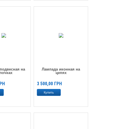
подвесная на
Лампада иконная на
почках
цепях
РН
3 500,00
ГРН