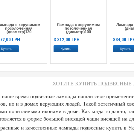
ампада с херувимом
Лампада с херувимом
Лампада
позолоченная
позолоченная
(диа
(диаметр)120
(диаметр)100
272,00
ГРН
3 312,00
ГРН
834,00
ГР
ХОТИТЕ КУПИТЬ ПОДВЕСНЫЕ
ше время подвесные лампады нашли свое применение н
ов, но и в домах верующих людей. Такой эстетичный св
ми почитаемыми иконами в доме. Как когда то давно, та
товляется в форме большой висящей чаши висящей на д
расивые и качественные лампады подвесные купить в У