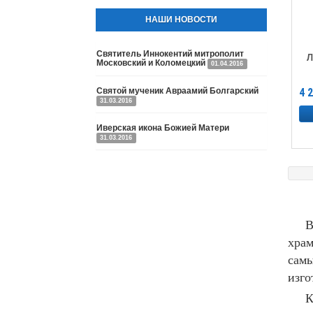
НАШИ НОВОСТИ
Святитель Иннокентий митрополит
Л
Московский и Коломецкий
01.04.2016
Святой мученик Авраамий Болгарский
4 
31.03.2016
Иверская икона Божией Матери
31.03.2016
В на
храм
самы
изго
К