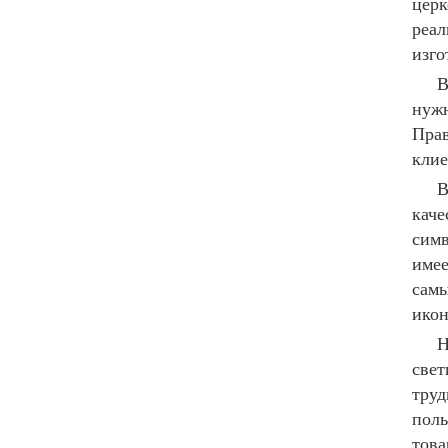
церк
реал
изго
В
нужн
Прав
клие
В
каче
сим
имее
самы
ико
Н
свет
труд
поль
това