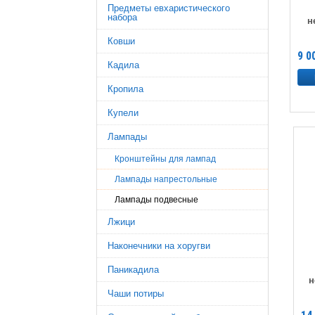
Предметы евхаристического
набора
н
Ковши
9 0
Кадила
Кропила
Купели
Лампады
Кронштейны для лампад
Лампады напрестольные
Лампады подвесные
Лжици
Наконечники на хоругви
Паникадила
н
Чаши потиры