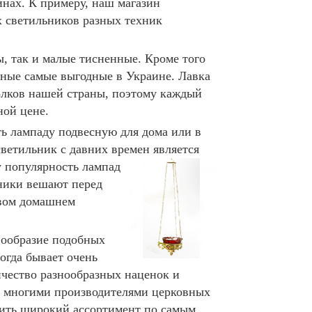
инах. К примеру, наш магазин
 светильников разных техник
, так и малые тисненные. Кроме того
вные самые выгодные в Украине. Лавка
олков нашей страны, поэтому каждый
ной цене.
ь лампаду подвесную для дома или в
светильник с давних времен является
у популярность лампад
ьники вешают перед
овом домашнем
нообразие подобных
огда бывает очень
ичество разнообразных наценок и
с многими производителями церковных
ить широкий ассортимент по самым