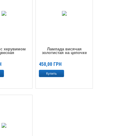
 с херувимом
Лампада висячая
двесная
золотистая на цепочке
Н
450,00
ГРН