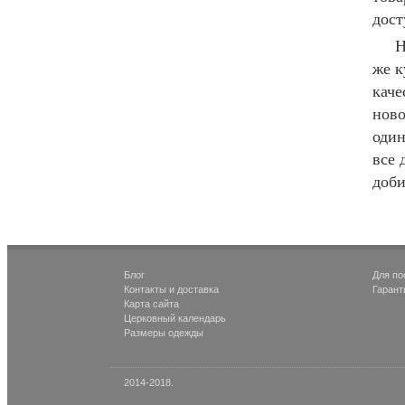
дост
Н
же к
каче
ново
один
все 
доби
Блог
Для по
Контакты и доставка
Гарант
Карта сайта
Церковный календарь
Размеры одежды
2014-2018.