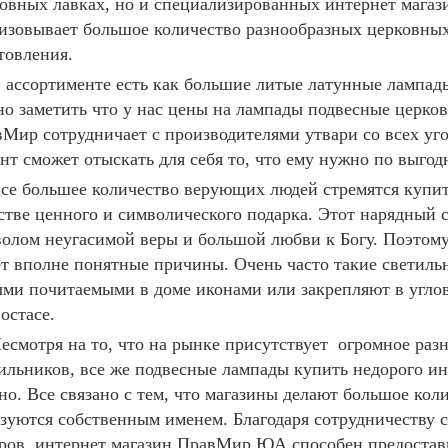
овных лавках, но и специализированных интернет магаз
изовывает большое количество разнообразных церковных
товления.
 ассортименте есть как большие литые латунные лампады
о заметить что у нас цены на лампады подвесные церко
Мир сотрудничает с производителями утвари со всех уг
нт сможет отыскать для себя то, что ему нужно по выгод
се большее количество верующих людей стремятся купит
стве ценного и символического подарка. Этот нарядный 
волом неугасимой
веры и большой любви к Богу. Поэтом
т вполне понятные причины. Очень часто такие светил
ми почитаемыми в доме иконами или закрепляют в угл
ностасе.
есмотря на то, что на рынке присутствует огромное раз
ильников, все же подвесные лампады купить недорого ин
но. Все связано с тем, что магазины делают большое кол
зуются собственным именем. Благодаря сотрудничеству 
ров, интернет магазин ПравМир ЮА способен предостав