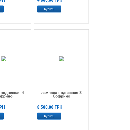
РН
4 800,00
ГРН
 подвесная 4
лампада подвесная 3
офрино
Софрино
РН
8 500,00
ГРН