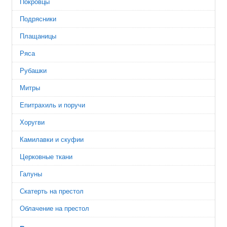
Покровцы
Подрясники
Плащаницы
Ряса
Рубашки
Митры
Епитрахиль и поручи
Хоругви
Камилавки и скуфии
Церковные ткани
Галуны
Скатерть на престол
Облачение на престол