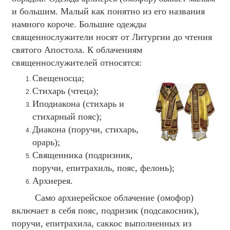
и большим. Малый как понятно из его названия
намного короче. Большие одежды
священнослужители носят от Литургии до чтения
святого Апостола. К облачениям
священнослужителей относятся:
Свещеносца;
Стихарь (чтеца);
Иподиакона (стихарь и
стихарный пояс);
Диакона (поручи, стихарь,
орарь);
Священника (подризник,
поручи, епитрахиль, пояс, фелонь);
Архиерея.
Само архиерейское облачение (омофор)
включает в себя пояс, подризик (подсакосник),
поручи, епитрахила, саккос выполненных из