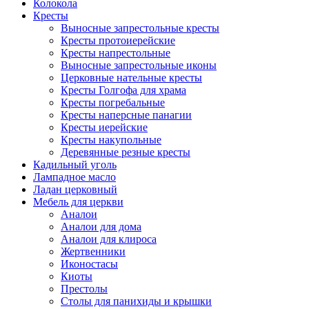
Колокола
Кресты
Выносные запрестольные кресты
Кресты протоиерейские
Кресты напрестольные
Выносные запрестольные иконы
Церковные нательные кресты
Кресты Голгофа для храма
Кресты погребальные
Кресты наперсные панагии
Кресты иерейские
Кресты накупольные
Деревянные резные кресты
Кадильный уголь
Лампадное масло
Ладан церковный
Мебель для церкви
Аналои
Аналои для дома
Аналои для клироса
Жертвенники
Иконостасы
Киоты
Престолы
Столы для панихиды и крышки