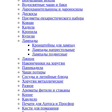
Венчальные венцы
Водосвятные чаши и баки
Дарохранительницы и дароносицы
Дискосы
Предметы евхаристического набора
Ковши
Кадила
Кропила
Купели
Лампады
Кронштейны для лампад
Лампады напрестольные
Лампады подвесные
Лжици
Наконечники на хоругви
Паникадила
Чаши потиры
Сосуды и литийные блюда
Хоругви металлические
Разное
Ароматы фитили и стаканы
Копие
Кандило
Печати для Артоса и Просфор
Кисти для помазания