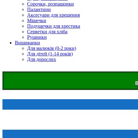
Сорочки, розпашонки
Палантини
Аксесуари для хрещення
Мішечки
Подушечки для хрестика
Серветки для хліба
Рушники
Вишиванки
Для малюків (0-2 роки)
Для дітей (1-14 років)
Для дорослих