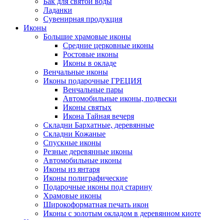
Бак для святой воды
Ладанки
Сувенирная продукция
Иконы
Большие храмовые иконы
Средние церковные иконы
Ростовые иконы
Иконы в окладе
Венчальные иконы
Иконы подарочные ГРЕЦИЯ
Венчальные пары
Автомобильные иконы, подвески
Иконы святых
Икона Тайная вечеря
Складни Бархатные, деревянные
Складни Кожаные
Спускные иконы
Резные деревянные иконы
Автомобильные иконы
Иконы из янтаря
Иконы полиграфические
Подарочные иконы под старину
Храмовые иконы
Широкоформатная печать икон
Иконы с золотым окладом в деревянном киоте