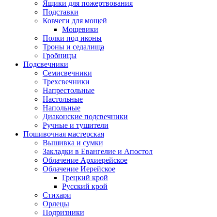
Ящики для пожертвования
Подставки
Ковчеги для мощей
Мощевики
Полки под иконы
Троны и седалища
Гробницы
Подсвечники
Семисвечники
Трехсвечники
Напрестольные
Настольные
Напольные
Диаконские подсвечники
Ручные и тушители
Пошивочная мастерская
Вышивка и сумки
Закладки в Евангелие и Апостол
Облачение Архиерейское
Облачение Иерейское
Грецкий крой
Русский крой
Стихари
Орлецы
Подризники