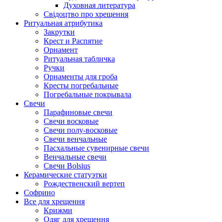
Духовная литература
Свідоцтво про хрещення
Ритуальная атрибутика
Закрутки
Крест и Распятие
Орнамент
Ритуальная табличка
Ручки
Орнаменты для гроба
Кресты погребальные
Погребальные покрывала
Свечи
Парафиновые свечи
Свечи восковые
Свечи полу-восковые
Свечи венчальные
Пасхальные сувенирные свечи
Венчальные свечи
Свечи Bolsius
Керамические статуэтки
Рождественский вертеп
Софрино
Все для хрещення
Крижми
Одяг для хрещення