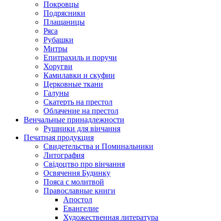
Покровцы
Подрясники
Плащаницы
Ряса
Рубашки
Митры
Епитрахиль и поручи
Хоругви
Камилавки и скуфии
Церковные ткани
Галуны
Скатерть на престол
Облачение на престол
Венчальные принадлежности
Рушники для вінчання
Печатная продукция
Свидетельства и Поминальники
Литография
Свідоцтво про вінчання
Освячення Будинку
Пояса с молитвой
Православные книги
Апостол
Евангелие
Художественная литература