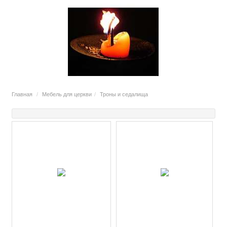
Главная
Мебель для церкви
Троны и седалища