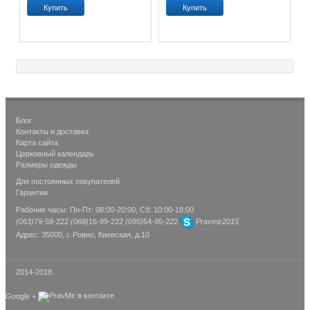
Блог
Контакты и доставка
Карта сайта
Церковный календарь
Размеры одежды
Для постоянных покупателей
Гарантии
Рабочие часы: Пн-Пт: 08:00-20:00, Сб: 10:00-18:00
(063)
79-59-222
(068)
16-99-222
(095)
54-95-222
Pravmir2015
Адрес: 35000, г. Ровно, Киевская, д.10
2014-2018.
Google +