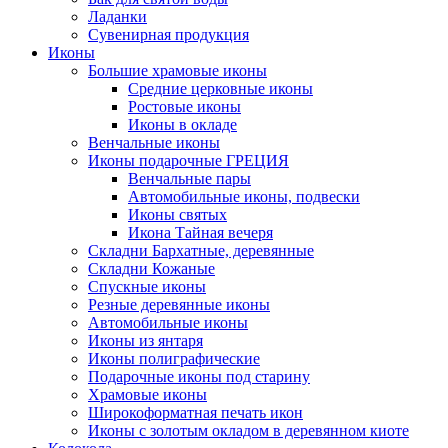
Ладанки
Сувенирная продукция
Иконы
Большие храмовые иконы
Средние церковные иконы
Ростовые иконы
Иконы в окладе
Венчальные иконы
Иконы подарочные ГРЕЦИЯ
Венчальные пары
Автомобильные иконы, подвески
Иконы святых
Икона Тайная вечеря
Складни Бархатные, деревянные
Складни Кожаные
Спускные иконы
Резные деревянные иконы
Автомобильные иконы
Иконы из янтаря
Иконы полиграфические
Подарочные иконы под старину
Храмовые иконы
Широкоформатная печать икон
Иконы с золотым окладом в деревянном киоте