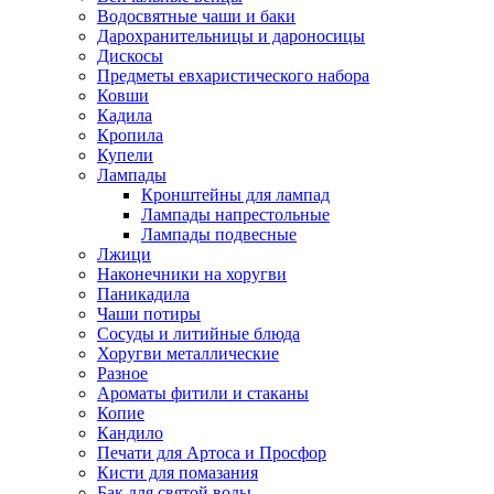
Водосвятные чаши и баки
Дарохранительницы и дароносицы
Дискосы
Предметы евхаристического набора
Ковши
Кадила
Кропила
Купели
Лампады
Кронштейны для лампад
Лампады напрестольные
Лампады подвесные
Лжици
Наконечники на хоругви
Паникадила
Чаши потиры
Сосуды и литийные блюда
Хоругви металлические
Разное
Ароматы фитили и стаканы
Копие
Кандило
Печати для Артоса и Просфор
Кисти для помазания
Бак для святой воды