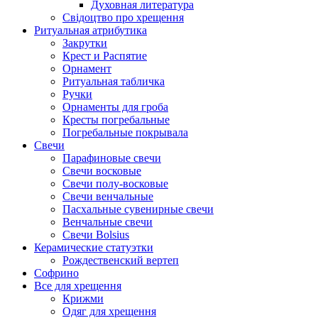
Духовная литература
Свідоцтво про хрещення
Ритуальная атрибутика
Закрутки
Крест и Распятие
Орнамент
Ритуальная табличка
Ручки
Орнаменты для гроба
Кресты погребальные
Погребальные покрывала
Свечи
Парафиновые свечи
Свечи восковые
Свечи полу-восковые
Свечи венчальные
Пасхальные сувенирные свечи
Венчальные свечи
Свечи Bolsius
Керамические статуэтки
Рождественский вертеп
Софрино
Все для хрещення
Крижми
Одяг для хрещення