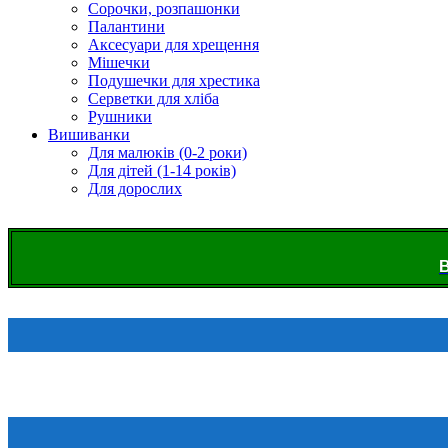
Сорочки, розпашонки
Палантини
Аксесуари для хрещення
Мішечки
Подушечки для хрестика
Серветки для хліба
Рушники
Вишиванки
Для малюків (0-2 роки)
Для дітей (1-14 років)
Для дорослих