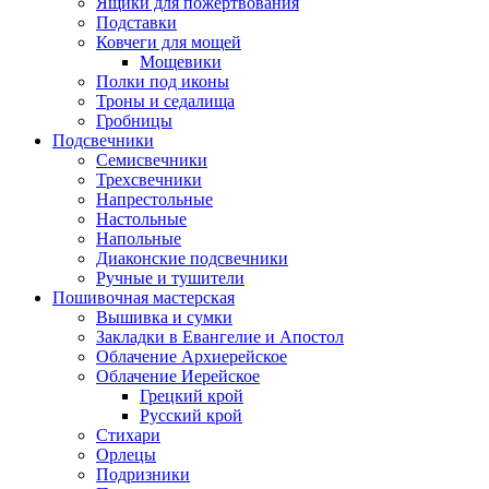
Ящики для пожертвования
Подставки
Ковчеги для мощей
Мощевики
Полки под иконы
Троны и седалища
Гробницы
Подсвечники
Семисвечники
Трехсвечники
Напрестольные
Настольные
Напольные
Диаконские подсвечники
Ручные и тушители
Пошивочная мастерская
Вышивка и сумки
Закладки в Евангелие и Апостол
Облачение Архиерейское
Облачение Иерейское
Грецкий крой
Русский крой
Стихари
Орлецы
Подризники