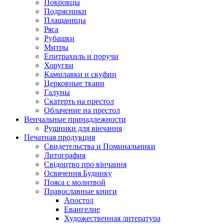
Покровцы
Подрясники
Плащаницы
Ряса
Рубашки
Митры
Епитрахиль и поручи
Хоругви
Камилавки и скуфии
Церковные ткани
Галуны
Скатерть на престол
Облачение на престол
Венчальные принадлежности
Рушники для вінчання
Печатная продукция
Свидетельства и Поминальники
Литография
Свідоцтво про вінчання
Освячення Будинку
Пояса с молитвой
Православные книги
Апостол
Евангелие
Художественная литература