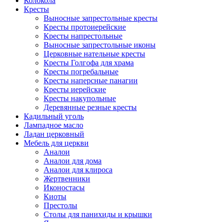
Колокола
Кресты
Выносные запрестольные кресты
Кресты протоиерейские
Кресты напрестольные
Выносные запрестольные иконы
Церковные нательные кресты
Кресты Голгофа для храма
Кресты погребальные
Кресты наперсные панагии
Кресты иерейские
Кресты накупольные
Деревянные резные кресты
Кадильный уголь
Лампадное масло
Ладан церковный
Мебель для церкви
Аналои
Аналои для дома
Аналои для клироса
Жертвенники
Иконостасы
Киоты
Престолы
Столы для панихиды и крышки