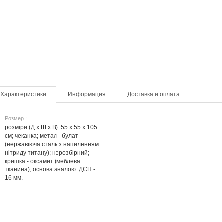
Характеристики
Информация
Доставка и оплата
Розмер :
розміри (Д х Ш х В): 55 x 55 x 105
см; чеканка; метал - булат
(нержавіюча сталь з напиленням
нітриду титану); нерозбірний;
кришка - оксамит (меблева
тканина); основа аналою: ДСП -
16 мм.