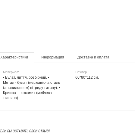
Характеристики
Информация
Доставка и оплата
Материал:
Розмер :
• Булат, лиття, розбірний. •
60*80*112 см.
Метал - булат (нержавіюча сталь
із напиленням) нітриду титану). •
Кришка — оксамит (меблева
тканина).
ТЕЛИ БЫ
ОСТАВИТЬ СВОЙ ОТЗЫВ?