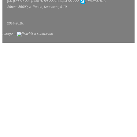
(063)
79-59-222
(068)
16-99-222
(095)
54-95-222
Pravmir2015
Адрес: 35000, г. Ровно, Киевская, д.10
2014-2018.
Google +