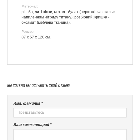
Материал:
різьба, литі ніжки; метал - булат (нержавіюча сталь з
напиленням нітриду титану); розбірний; кришка -
оксамит (меблева тканина).
Розмер :
87 х 57 х 120 см.
ВЫ ХОТЕЛИ БЫ
ОСТАВИТЬ СВОЙ ОТЗЫВ?
Имя, фамилия *
Ваш комментарий *