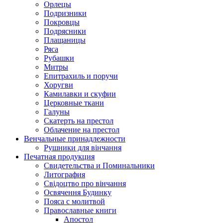
Орлецы
Подризники
Покровцы
Подрясники
Плащаницы
Ряса
Рубашки
Митры
Епитрахиль и поручи
Хоругви
Камилавки и скуфии
Церковные ткани
Галуны
Скатерть на престол
Облачение на престол
Венчальные принадлежности
Рушники для вінчання
Печатная продукция
Свидетельства и Поминальники
Литография
Свідоцтво про вінчання
Освячення Будинку
Пояса с молитвой
Православные книги
Апостол