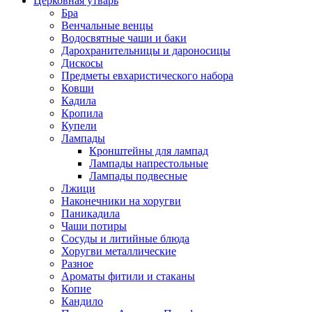
Церковная утварь
Бра
Венчальные венцы
Водосвятные чаши и баки
Дарохранительницы и дароносицы
Дискосы
Предметы евхаристического набора
Ковши
Кадила
Кропила
Купели
Лампады
Кронштейны для лампад
Лампады напрестольные
Лампады подвесные
Лжици
Наконечники на хоругви
Паникадила
Чаши потиры
Сосуды и литийные блюда
Хоругви металлические
Разное
Ароматы фитили и стаканы
Копие
Кандило