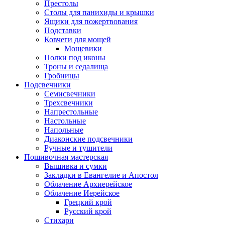
Престолы
Столы для панихиды и крышки
Ящики для пожертвования
Подставки
Ковчеги для мощей
Мощевики
Полки под иконы
Троны и седалища
Гробницы
Подсвечники
Семисвечники
Трехсвечники
Напрестольные
Настольные
Напольные
Диаконские подсвечники
Ручные и тушители
Пошивочная мастерская
Вышивка и сумки
Закладки в Евангелие и Апостол
Облачение Архиерейское
Облачение Иерейское
Грецкий крой
Русский крой
Стихари