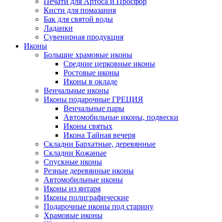
Печати для Артоса и Просфор
Кисти для помазания
Бак для святой воды
Ладанки
Сувенирная продукция
Иконы
Большие храмовые иконы
Средние церковные иконы
Ростовые иконы
Иконы в окладе
Венчальные иконы
Иконы подарочные ГРЕЦИЯ
Венчальные пары
Автомобильные иконы, подвески
Иконы святых
Икона Тайная вечеря
Складни Бархатные, деревянные
Складни Кожаные
Спускные иконы
Резные деревянные иконы
Автомобильные иконы
Иконы из янтаря
Иконы полиграфические
Подарочные иконы под старину
Храмовые иконы