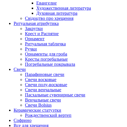
Евангелие
Художественная литература
Духовная литература
Свідоцтво про хрещення
Ритуальная атрибутика
Закрутки
Крест и Распятие
Орнамент
Ритуальная табличка
Ручки
Орнаменты для гроба
Кресты погребальные
Погребальные покрывала
Свечи
Парафиновые свечи
Свечи восковые
Свечи полу-восковые
Свечи венчальные
Пасхальные сувенирные свечи
Венчальные свечи
Свечи Bolsius
Керамические статуэтки
Рождественский вертеп
Софрино
Все для хрещення