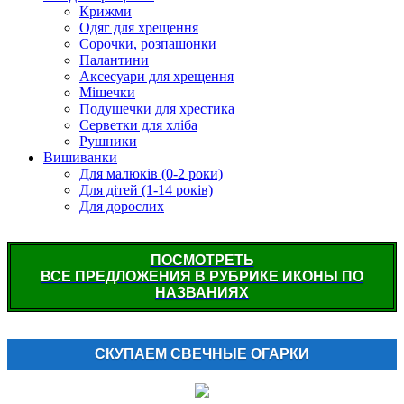
Крижми
Одяг для хрещення
Сорочки, розпашонки
Палантини
Аксесуари для хрещення
Мішечки
Подушечки для хрестика
Серветки для хліба
Рушники
Вишиванки
Для малюків (0-2 роки)
Для дітей (1-14 років)
Для дорослих
ПОСМОТРЕТЬ
ВСЕ ПРЕДЛОЖЕНИЯ В РУБРИКЕ ИКОНЫ ПО
НАЗВАНИЯХ
СКУПАЕМ СВЕЧНЫЕ ОГАРКИ