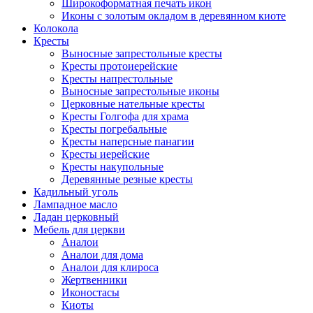
Широкоформатная печать икон
Иконы с золотым окладом в деревянном киоте
Колокола
Кресты
Выносные запрестольные кресты
Кресты протоиерейские
Кресты напрестольные
Выносные запрестольные иконы
Церковные нательные кресты
Кресты Голгофа для храма
Кресты погребальные
Кресты наперсные панагии
Кресты иерейские
Кресты накупольные
Деревянные резные кресты
Кадильный уголь
Лампадное масло
Ладан церковный
Мебель для церкви
Аналои
Аналои для дома
Аналои для клироса
Жертвенники
Иконостасы
Киоты