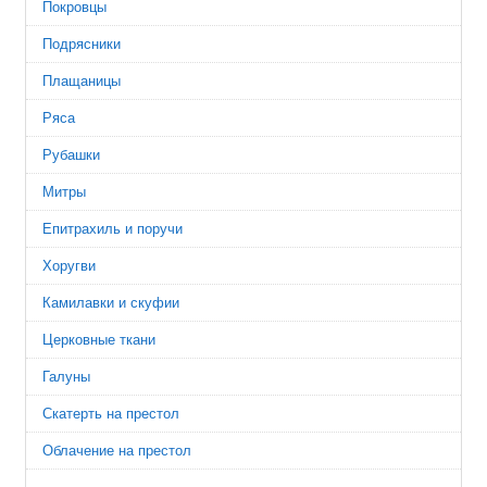
Покровцы
Подрясники
Плащаницы
Ряса
Рубашки
Митры
Епитрахиль и поручи
Хоругви
Камилавки и скуфии
Церковные ткани
Галуны
Скатерть на престол
Облачение на престол