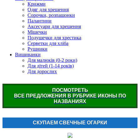
Крижми
Одяг для хрещення
Сорочки, розпашонки
Палантини
Аксесуари для хрещення
Мішечки
Подушечки для хрестика
Серветки для хліба
Рушники
Вишиванки
Для малюків (0-2 роки)
Для дітей (1-14 років)
Для дорослих
ПОСМОТРЕТЬ
ВСЕ ПРЕДЛОЖЕНИЯ В РУБРИКЕ ИКОНЫ ПО
НАЗВАНИЯХ
СКУПАЕМ СВЕЧНЫЕ ОГАРКИ