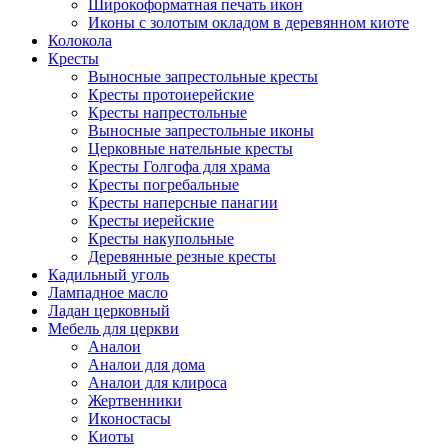
Широкоформатная печать икон
Иконы с золотым окладом в деревянном киоте
Колокола
Кресты
Выносные запрестольные кресты
Кресты протоиерейские
Кресты напрестольные
Выносные запрестольные иконы
Церковные нательные кресты
Кресты Голгофа для храма
Кресты погребальные
Кресты наперсные панагии
Кресты иерейские
Кресты накупольные
Деревянные резные кресты
Кадильный уголь
Лампадное масло
Ладан церковный
Мебель для церкви
Аналои
Аналои для дома
Аналои для клироса
Жертвенники
Иконостасы
Киоты