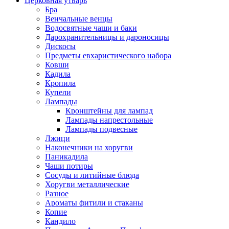
Церковная утварь
Бра
Венчальные венцы
Водосвятные чаши и баки
Дарохранительницы и дароносицы
Дискосы
Предметы евхаристического набора
Ковши
Кадила
Кропила
Купели
Лампады
Кронштейны для лампад
Лампады напрестольные
Лампады подвесные
Лжици
Наконечники на хоругви
Паникадила
Чаши потиры
Сосуды и литийные блюда
Хоругви металлические
Разное
Ароматы фитили и стаканы
Копие
Кандило