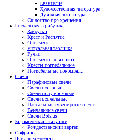
Евангелие
Художественная литература
Духовная литература
Свідоцтво про хрещення
Ритуальная атрибутика
Закрутки
Крест и Распятие
Орнамент
Ритуальная табличка
Ручки
Орнаменты для гроба
Кресты погребальные
Погребальные покрывала
Свечи
Парафиновые свечи
Свечи восковые
Свечи полу-восковые
Свечи венчальные
Пасхальные сувенирные свечи
Венчальные свечи
Свечи Bolsius
Керамические статуэтки
Рождественский вертеп
Софрино
Все для хрещення