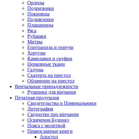
Орлецы
Подризники
Покровцы
Подрясники
Плащаницы
Ряса
Рубашки
Митры
Епитрахиль и поручи
Хоругви
Камилавки и скуфии
Церковные ткани
Галуны
Скатерть на престол
Облачение на престол
Венчальные принадлежности
Рушники для вінчання
Печатная продукция
Свидетельства и Поминальники
Литография
Свідоцтво про вінчання
Освячення Будинку
Пояса с молитвой
Православные книги
Апостол