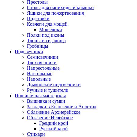
Престолы
Столы для панихиды и крышки
Ящики для пожертвования
Подставки
Ковчеги для мощей
Мощевики
Полки под иконы
Троны и седалища
Гробницы
Подсвечники
Семисвечники
Трехсвечники
Напрестольные
Настольные
Напольные
Диаконские подсвечники
Ручные и тушители
Пошивочная мастерская
Вышивка и сумки
Закладки в Евангелие и Апостол
Облачение Архиерейское
Облачение Иерейское
Грецкий крой
Русский крой
Стихари