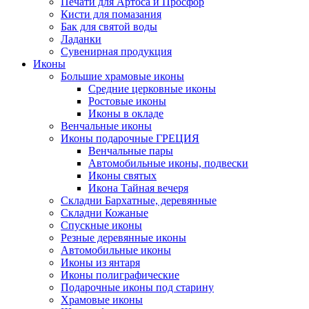
Печати для Артоса и Просфор
Кисти для помазания
Бак для святой воды
Ладанки
Сувенирная продукция
Иконы
Большие храмовые иконы
Средние церковные иконы
Ростовые иконы
Иконы в окладе
Венчальные иконы
Иконы подарочные ГРЕЦИЯ
Венчальные пары
Автомобильные иконы, подвески
Иконы святых
Икона Тайная вечеря
Складни Бархатные, деревянные
Складни Кожаные
Спускные иконы
Резные деревянные иконы
Автомобильные иконы
Иконы из янтаря
Иконы полиграфические
Подарочные иконы под старину
Храмовые иконы