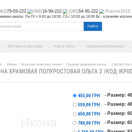
063)
79-59-222
(068)
16-99-222
(095)
54-95-222
Pravmir2015
маем заказы: Пн-Пт с 9:00 до 18:00, Сб с 10:00 до 18:00 Вс - в режиме корзи
Найти
Контакты и доставка
Карта сайта
Церковный календарь
я
Иконы
Большие храмовые иконы
Средние церковные иконы
Святая Ольг
НА ХРАМОВАЯ ПОЛУРОСТОВАЯ ОЛЬГА 2 /КОД IKP0
- Размер: 4
455,00
ГРН
- Размер: 
559,00
ГРН
- Размер: 6
650,00
ГРН
- Размер: 
780,00
ГРН
- Размер: 