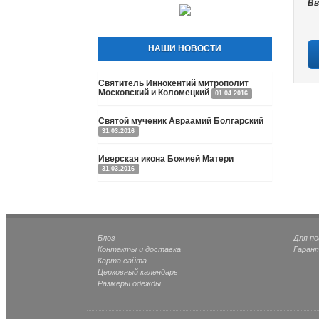
Вв
НАШИ НОВОСТИ
Святитель Иннокентий митрополит
Московский и Коломецкий
01.04.2016
Святой мученик Авраамий Болгарский
31.03.2016
Иверская икона Божией Матери
31.03.2016
Блог
Для п
Контакты и доставка
Гаран
Карта сайта
Церковный календарь
Размеры одежды