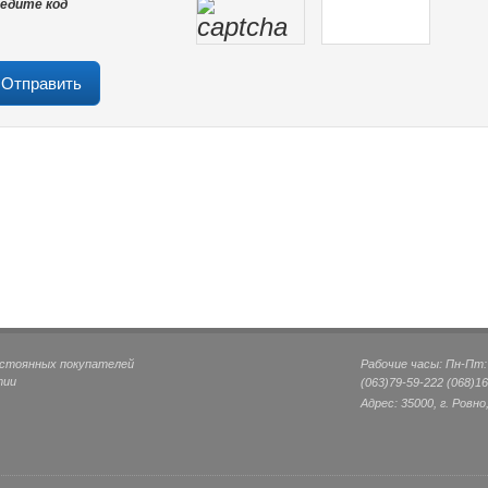
едите код
остоянных покупателей
Рабочие часы: Пн-Пт: 0
тии
(063)
79-59-222
(068)
16
Адрес: 35000, г. Ровно