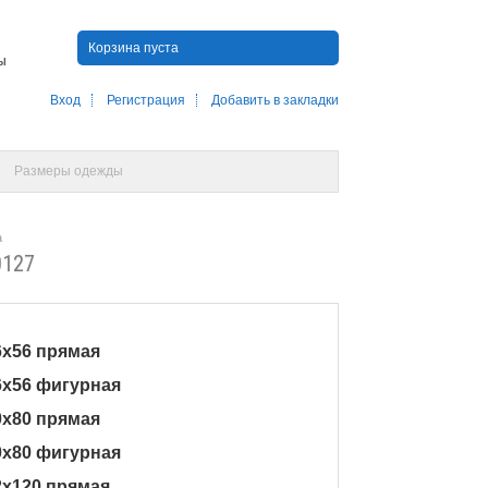
Корзина пуста
ны
Вход
Регистрация
Добавить в закладки
Размеры одежды
а
0127
6x56 прямая
46x56 фигурная
0x80 прямая
60x80 фигурная
82x120 прямая