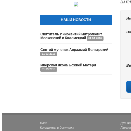
ВЫ ХО
Им
НАШИ НОВОСТИ
Ва
Святитель Иннокентий митрополит
Московский и Коломецкий
01.04.2016
Святой мученик Авраамий Болгарский
31.03.2016
Иверская икона Божией Матери
Вв
31.03.2016
Блог
Для п
Контакты и доставка
Гаран