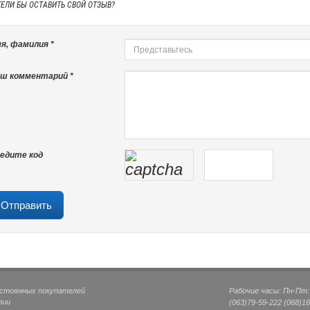
ТЕЛИ БЫ
ОСТАВИТЬ СВОЙ ОТЗЫВ?
я, фамилия *
ш комментарий *
едите код
остоянных покупателей
Рабочие часы: Пн-Пт: 0
тии
(063)
79-59-222
(068)
16