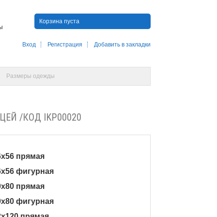
Корзина пуста
ны
Вход
Регистрация
Добавить в закладки
Размеры одежды
ЕЙ /КОД IKP00020
6x56 прямая
46x56 фигурная
0x80 прямая
60x80 фигурная
82x120 прямая