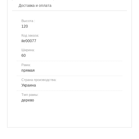
Доставка и оплата
Высота :
120
Код заказа:
ikr00077
Ширина:
60
Рама:
прямая
Страна производства:
Украина
Тмп рамы:
дерево