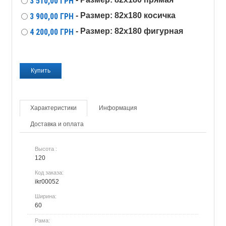
3 510,00
ГРН
- Размер: 82х180 косичка
3 900,00
ГРН
- Размер: 82х180 фигурная
4 200,00
ГРН
Характеристики
Информация
Доставка и оплата
Высота :
120
Код заказа:
ikr00052
Ширина:
60
Рама: