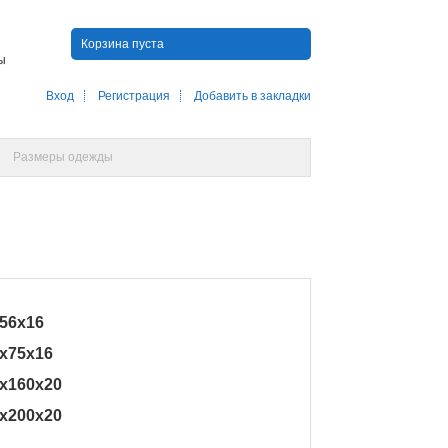
Корзина пуста
ны
Вход
Регистрация
Добавить в закладки
Размеры одежды
х56х16
0х75х16
0х160х20
0х200х20