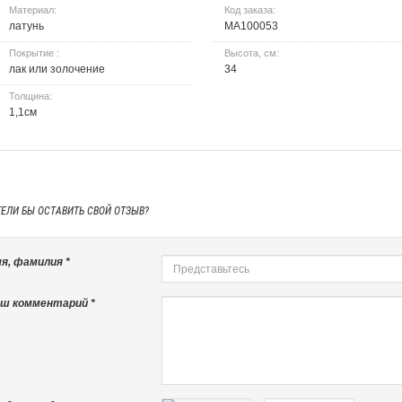
Материал:
Код заказа:
латунь
МА100053
Покрытие :
Высота, см:
лак или золочение
34
Толщина:
1,1см
ТЕЛИ БЫ
ОСТАВИТЬ СВОЙ ОТЗЫВ?
я, фамилия *
ш комментарий *