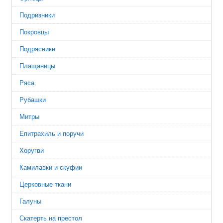
Подризники
Покровцы
Подрясники
Плащаницы
Ряса
Рубашки
Митры
Епитрахиль и поручи
Хоругви
Камилавки и скуфии
Церковные ткани
Галуны
Скатерть на престол