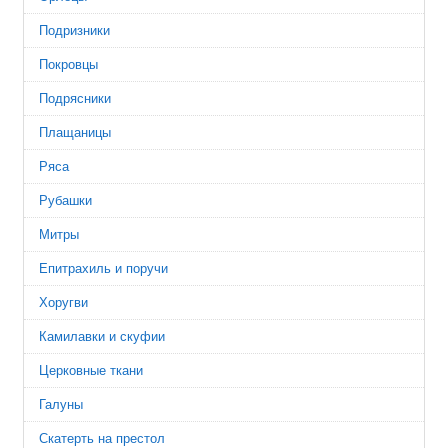
Подризники
Покровцы
Подрясники
Плащаницы
Ряса
Рубашки
Митры
Епитрахиль и поручи
Хоругви
Камилавки и скуфии
Церковные ткани
Галуны
Скатерть на престол