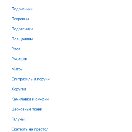
Подризники
Покровцы
Подрясники
Плащаницы
Ряса
Рубашки
Митры
Епитрахиль и поручи
Хоругви
Камилавки и скуфии
Церковные ткани
Галуны
Скатерть на престол