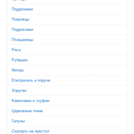
Подризники
Покровцы
Подрясники
Плащаницы
Ряса
Рубашки
Митры
Епитрахиль и поручи
Хоругви
Камилавки и скуфии
Церковные ткани
Галуны
Скатерть на престол