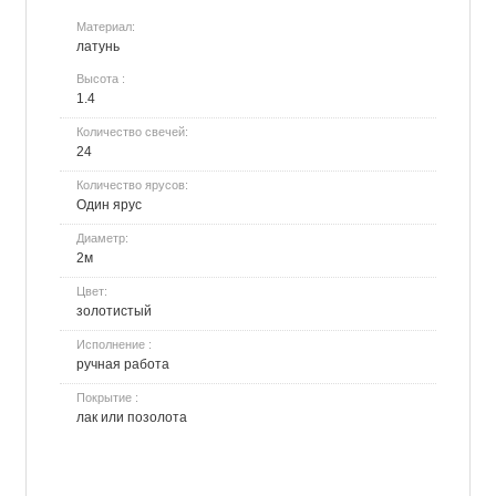
Материал:
латунь
Высота :
1.4
Количество свечей:
24
Количество ярусов:
Один ярус
Диаметр:
2м
Цвет:
золотистый
Исполнение :
ручная работа
Покрытие :
лак или позолота