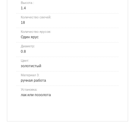
Высота :
1.4
Количество свечей:
18
Количество ярусов:
Один ярус
Диаметр:
0.8
Цвет:
золотистый
Материал 3:
ручная работа
Установка:
лак или позолота