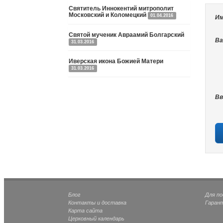
Святитель Иннокентий митрополит
Московский и Коломецкий
01.04.2016
Им
Святой мученик Авраамий Болгарский
Ва
31.03.2016
Иверская икона Божией Матери
31.03.2016
Вв
Блог
Для п
Контакты и доставка
Гаран
Карта сайта
Церковный календарь