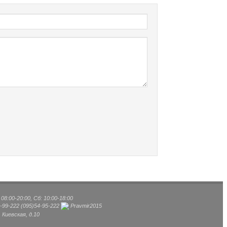
8:00-20:00, Сб: 10:00-18:00
-99-222
(095)
54-95-222
Pravmir2015
, Киевская, д.10