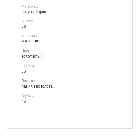
Материал:
латунь, бархат
Высота :
96
Код заказа:
МА100082
Цвет:
золотистый
Ширина:
36
Покрытие :
лак или позолота
Глубина:
46