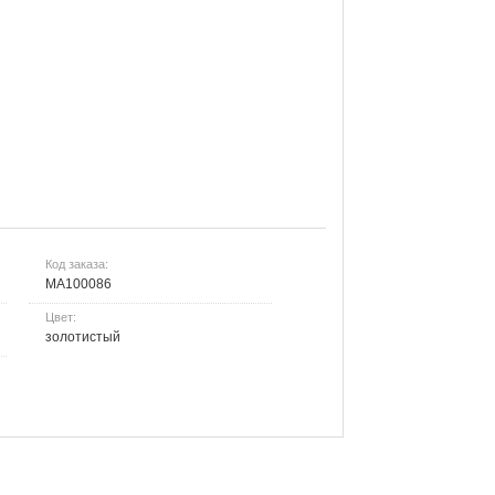
Код заказа:
МА100086
Цвет:
золотистый