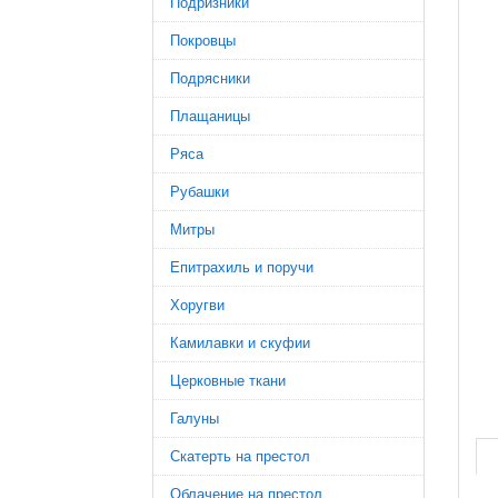
Подризники
Покровцы
Подрясники
Плащаницы
Ряса
Рубашки
Митры
Епитрахиль и поручи
Хоругви
Камилавки и скуфии
Церковные ткани
Галуны
Скатерть на престол
Облачение на престол