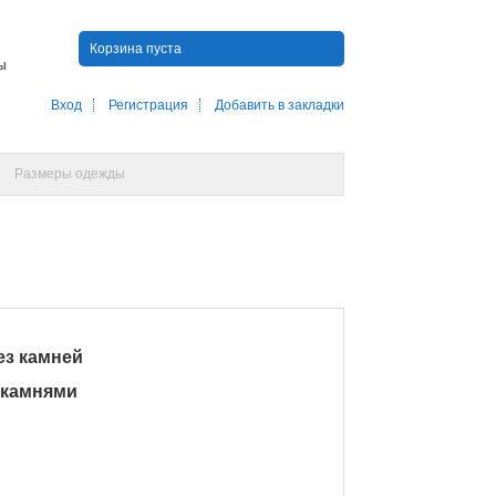
Корзина пуста
ны
Вход
Регистрация
Добавить в закладки
Размеры одежды
ез камней
С камнями