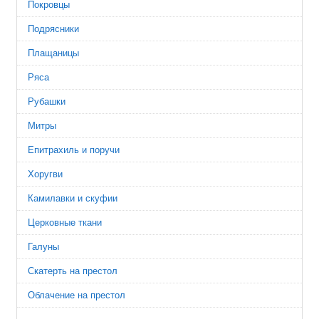
Покровцы
Подрясники
Плащаницы
Ряса
Рубашки
Митры
Епитрахиль и поручи
Хоругви
Камилавки и скуфии
Церковные ткани
Галуны
Скатерть на престол
Облачение на престол