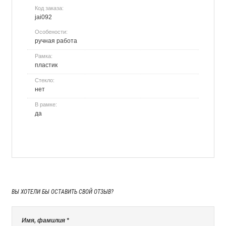
Код заказа:
jai092
Особености:
ручная работа
Рамка:
пластик
Стекло:
нет
В рамке:
да
ВЫ ХОТЕЛИ БЫ
ОСТАВИТЬ СВОЙ ОТЗЫВ?
Имя, фамилия *