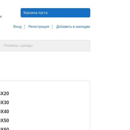
Корзина пуста
ны
Вход
Регистрация
Добавить в закладки
Размеры одежды
5X20
0X30
0X40
0X50
0X60