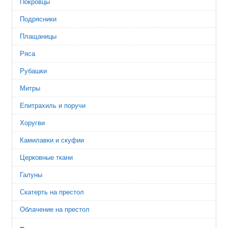
Покровцы
Подрясники
Плащаницы
Ряса
Рубашки
Митры
Епитрахиль и поручи
Хоругви
Камилавки и скуфии
Церковные ткани
Галуны
Скатерть на престол
Облачение на престол